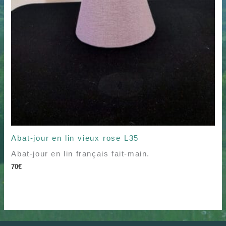
Abat-jour en lin vieux rose L35
Abat-jour en lin français fait-main.
70
€