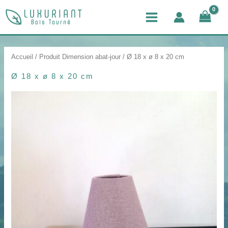
Aller
Main
au
Menu
contenu
Accueil
/ Produit Dimension abat-jour / Ø 18 x ø 8 x 20 cm
Ø 18 x ø 8 x 20 cm