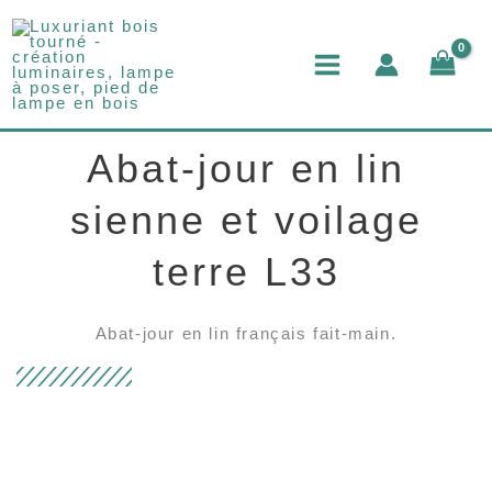
Aller
Main
au
contenu
Menu
Abat-jour en lin
sienne et voilage
terre L33
Abat-jour en lin français fait-main.