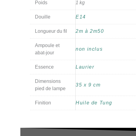
Poids
1 kg
Douille
E14
Longueur du fil
2m à 2m50
Ampoule et
non inclus
abat-jour
Essence
Laurier
Dimensions
35 x 9 cm
pied de lampe
Finition
Huile de Tung