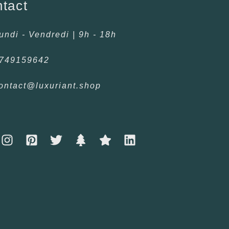
tact
undi - Vendredi | 9h - 18h
749159642
ontact@luxuriant.shop