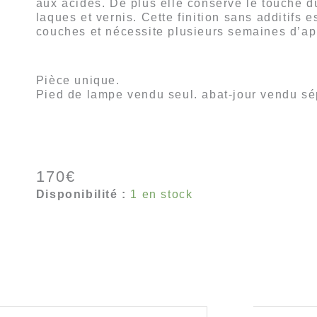
aux acides. De plus elle conserve le touché du
laques et vernis. Cette finition sans additifs e
couches et nécessite plusieurs semaines d’app
Pièce unique.
Pied de lampe vendu seul. abat-jour vendu s
170
€
Disponibilité :
1 en stock
Ajouter au panier