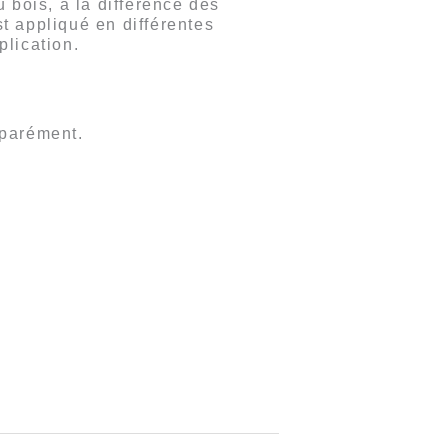
 bois, à la différence des
st appliqué en différentes
lication.
éparément.